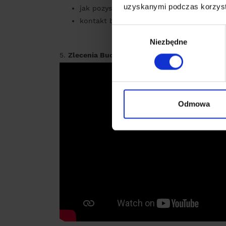
uzyskanymi podczas korzysta
jak pozyskać kontakt budowlany w zakres
kontakt budowlany do branżowych podw
Wybór
Niezbędne
zgody
5.
Zlecenia Budowlane
Odmowa