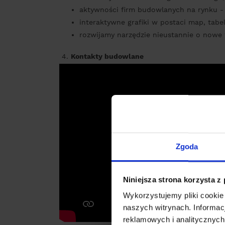
aktywności firm budowlanych na rynku -
interaktywne grafiki w postaci map, tabe
rozwijamy narzędzie nieustannie o nowe f
4.
Kontakty budowlane
Zgoda
Niniejsza strona korzysta z
Wykorzystujemy pliki cookie
naszych witrynach.
Informac
reklamowych i analitycznyc