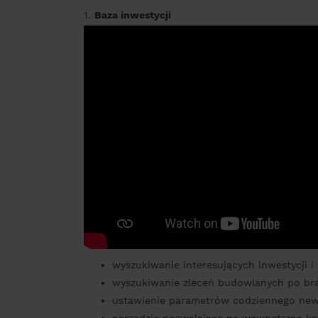
1.
Baza inwestycji
wyszukiwanie interesujących inwestycji 
wyszukiwanie zleceń budowlanych po br
ustawienie parametrów codziennego news