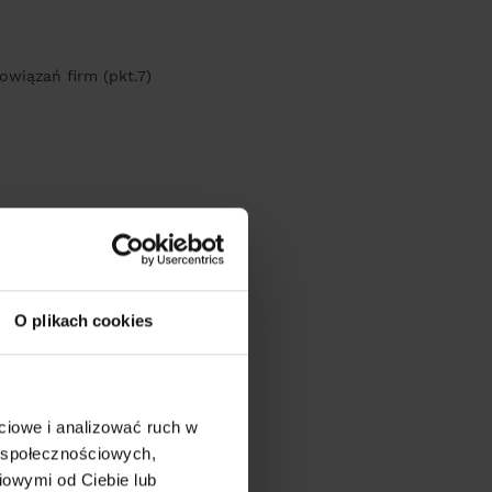
owiązań firm (pkt.7)
O plikach cookies
ciowe i analizować ruch w
w społecznościowych,
iowymi od Ciebie lub