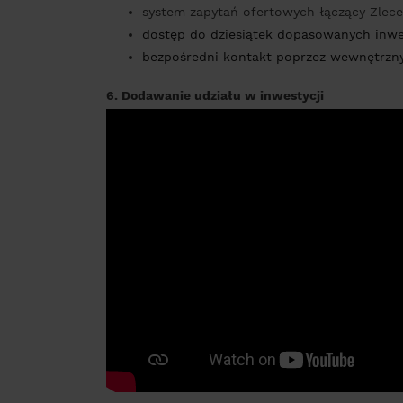
system zapytań ofertowych łączący Zlec
dostęp do dziesiątek dopasowanych inwest
bezpośredni kontakt poprzez wewnętrzn
6. Dodawanie udziału w inwestycji