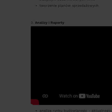
tworzenie planów sprzedażowych
3.
Analizy i Raporty
analiza rynku budowlanego - aktualnego, 