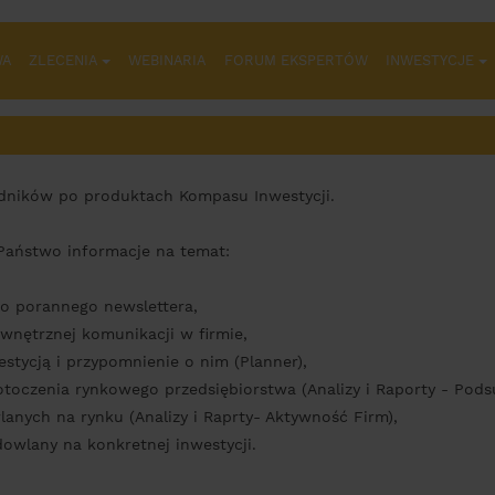
WA
ZLECENIA
WEBINARIA
FORUM EKSPERTÓW
INWESTYCJE
dników po produktach Kompasu Inwestycji.
Państwo informacje na temat:
go porannego newslettera,
wnętrznej komunikacji w firmie,
estycją i przypomnienie o nim (Planner),
otoczenia rynkowego przedsiębiorstwa (Analizy i Raporty - Pod
anych na rynku (Analizy i Raprty- Aktywność Firm),
owlany na konkretnej inwestycji.