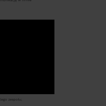
munikację w firmie
lego zespołu;