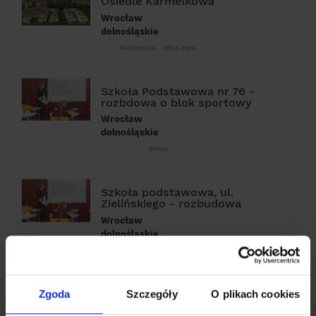
Osiedle Karmelkowa
Wrocław
dolnośląskie
Realizacja - Stan zero
Szkoła Podstawowa nr 76 -
rozbdowa o blok sportowy
Wrocław
dolnośląskie
Wizja
Szkoła podstawowa, ul.
Zielińskiego - rozbudowa
Wrocław
dolnośląskie
Projektowanie
Areszt Śledczy we Wrocławiu -
Zgoda
Szczegóły
O plikach cookies
przebudowa pomieszczeń