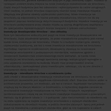
nieruchomościom, głównie kamienicom leżącym w jego centralnej części. Pozwala to
rozwiązać problem braku miejsca na
nowe inwestycje mieszkaniowe we Wrocławiu
.
Część starych budynków jest też odnawiana i wykorzystywana do celów usługowych.
Choć rzadziej, to jednak
Wrocław
rozpoczyna również
nowe inwestycje
miejskie.
Obejmują one głównie obiekty użyteczności publicznej. Nowe
inwestycje we
Wrocławiu
są odpowiedzią na realne potrzeby mieszkańców, których nie da się
zaspokoić poprzez rewitalizację dotychczasowych budynków. Wszelkie
inwestycje we
Wrocławiu
podejmowane przez władze miasta są szansą długofalowej współpracy
dla specjalistów reprezentujących branże związane z rynkiem nieruchomości.
Inwestycje deweloperskie Wrocław - stan aktualny
Poza tym bezustannie widoczny jest popyt na
nowe inwestycje deweloperskie we
Wrocławiu
. Duże zaludnienie sprawia, że przez mieszkańców pożądana jest niemal
każda nowa
inwestycja we Wrocławiu
. Chodzi tu o budynki komercyjne, obiekty
użyteczności publicznej, ale też o
nowe inwestycje mieszkaniowe we Wrocławiu
.
Wychodząc naprzeciw oczekiwaniom, deweloperzy stawiają na nowoczesne
inwestycje wrocławskie
o podwyższonym standardzie, wznoszone zgodnie z
założeniami budownictwa zrównoważonego.
Warto pamiętać, że każda
nowa
inwestycja we Wrocławiu
wymaga spełnienia szeregu restrykcyjnych wymogów w
celu uzyskania pozwolenia na budowę. Miasto musi przeprowadzić analizę
urbanistyczną i zaakceptować plany inwestycyjne, ustalając, czy są one zbieżne z
charakterem danej dzielnicy.
Inwestycje - mieszkania Wrocław a oczekiwania rynku
Jeśli chodzi o deweloperskie
inwestycje mieszkaniowe we Wrocławiu
, to na rynku
pierwotnym zauważalna jest wyjątkowa różnorodność ofert. Znaczne różnice widać w
architekturze projektów, ich wielkości, ale też w cenach. Najdroższe nieruchomości
znajdują się na Starym Mieście i w Śródmieściu, a najbardziej dogodne cenowo są
wrocławskie inwestycje mieszkaniowe
na Psim Polu i Krzykach. Największym
zainteresowaniem cieszą się
we Wrocławiu inwestycje mieszkaniowe
o przeciętnym
metrażu. Są to głównie lokale 2- i 3-pokojowe. Jako nieruchomości do osiedlenia się
na stałe wybierane są zwykle
inwestycje wrocławskie
o wyższym standardzie
zlokalizowane na obrzeżach miasta, w pobliżu terenów zielonych. Spory jest jednak
popyt na mieszkania o przeciętnym standardzie, gdyż są one kupowane w celach