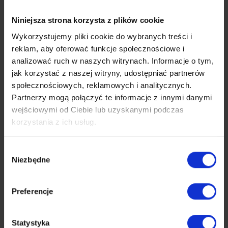
administracji na cele mieszkalne
Wrocław
Niniejsza strona korzysta z plików cookie
dolnośląskie
Projektowanie zakończone
Wykorzystujemy pliki cookie do wybranych treści i
reklam, aby oferować funkcje społecznościowe i
analizować ruch w naszych witrynach.
Informacje o tym,
Dom Studencki Kredka -
modernizacja
jak korzystać z naszej witryny, udostępniać partnerów
społecznościowych, reklamowych i analitycznych.
Wrocław
dolnośląskie
Partnerzy mogą połączyć te informacje z innymi danymi
Projektowanie zakończone
wejściowymi od Ciebie lub uzyskanymi podczas
korzystania z ich usług.
Dom Studencki Kredka i Ołówek
- modernizacja
Wybór
Wrocław
Niezbędne
zgody
dolnośląskie
Wybór Generalnego Wykonawcy
Preferencje
Budynek Urzędu Miejskiego
Wrocławia - aranżacja stref
Statystyka
parteru na potrzeby COM