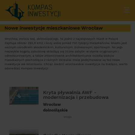
Nowe inwestycje mieszkaniowe Wrocław
Wrocław, stolica woj. dolnośląskiego, to jedno z największych miast w Polsce.
Zajmuje obszar 292,8 km
2
i liczy sobie ponad 700 tysięcy mieszkańców. Miasto jest
ważnym ośrodkiem akademickim, kulturalnym, biznesowym, sportowym. Na jego
niezwykle bogatą zabudowę składają się liczne zabytki w stanie oryginalnym i
odrestaurowanym, a także zróżnicowane architektonicznie osiedla bloków
mieszkalnych pochodzące z różnych okresów. Stale podejmowane są też
nowe
inwestycje we Wrocławiu
. Chcąc śledzić
wrocławskie inwestycje
na bieżąco, warto
odwiedzać Kompas Inwestycji.
Kryta pływalnia AWF -
modernizacja i przebudowa
Wrocław
dolnośląskie
Wizja