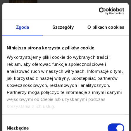
Muzeum Auschwitz-Birkenau -
przebudowa budynku A-22
Oświęcim
małopolskie
Zgoda
Szczegóły
O plikach cookies
Wizja
Park Pokoju - etap II
Niniejsza strona korzysta z plików cookie
Oświęcim
Wykorzystujemy pliki cookie do wybranych treści i
małopolskie
reklam, aby oferować funkcje społecznościowe i
Wybór Generalnego Wykonawcy
analizować ruch w naszych witrynach.
Informacje o tym,
jak korzystać z naszej witryny, udostępniać partnerów
Miejsce Pamięci i Muzeum
społecznościowych, reklamowych i analitycznych.
Auschwitz II-Birkenau -
Partnerzy mogą połączyć te informacje z innymi danymi
zabytkowy barak B-136 (barak
mieszkalny)
wejściowymi od Ciebie lub uzyskanymi podczas
Oświęcim
korzystania z ich usług.
małopolskie
Projektowanie
Wybór
Niezbędne
zgody