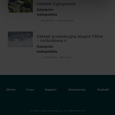
Osiedle Cyprysowe
Oświęcim
małopolskie
Realizacja - Wykończenie
Zakład produkcyjny Alupol Films
- rozbudowa II
Oświęcim
małopolskie
Realizacja - Stan zero
Oferta
O nas
Support
Dokumenty
Kontakt
ⓒ 2026 Kompas Inwestycji, inc. All Rights Reserved.