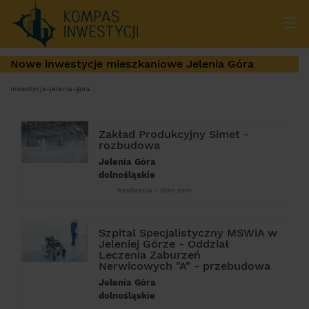
Nowe inwestycje mieszkaniowe Jelenia Góra
inwestycja-jelenia-gora
Zakład Produkcyjny Simet -
rozbudowa
Jelenia Góra
dolnośląskie
Realizacja - Stan zero
Szpital Specjalistyczny MSWiA w
Jeleniej Górze - Oddział
Leczenia Zaburzeń
Nerwicowych "A" - przebudowa
Jelenia Góra
dolnośląskie