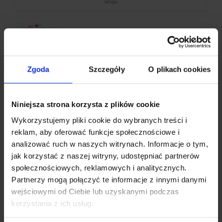
Wizja
Szpital Specjalistyczny w
Jeleniej Górze, ul. Karłowicza -
modernizacja
Jelenia Góra
Zgoda
Szczegóły
O plikach cookies
dolnośląskie
Generalny Wykonawca wybrany
Niniejsza strona korzysta z plików cookie
Teatr im. Cypriana Kamila
Norwida w Jeleniej Górze -
Wykorzystujemy pliki cookie do wybranych treści i
remont
reklam, aby oferować funkcje społecznościowe i
Jelenia Góra
analizować ruch w naszych witrynach.
Informacje o tym,
dolnośląskie
jak korzystać z naszej witryny, udostępniać partnerów
Projektowanie zakończone
społecznościowych, reklamowych i analitycznych.
Partnerzy mogą połączyć te informacje z innymi danymi
LK283, Jelenia Góra - Lwówek
wejściowymi od Ciebie lub uzyskanymi podczas
Śląski
korzystania z ich usług.
Jelenia Góra
dolnośląskie