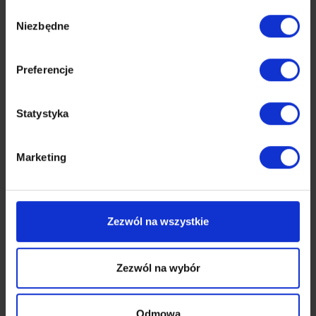
Wybór
Wizja
Niezbędne
zgody
Kompleks rekreacyjno-
sportowy, ul. Sudecka
Preferencje
Jelenia Góra
dolnośląskie
Statystyka
Projektowanie
Dom Pomocy Społecznej, ul.
Marketing
Leśna - rozbudowa
Jelenia Góra
dolnośląskie
Wybór Generalnego Wykonawcy
Zezwól na wszystkie
Budynek wielorodzinny, ul.
Zezwól na wybór
Sudecka
Jelenia Góra
dolnośląskie
Odmowa